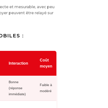
recte et mesurable, avec peu
voyer peuvent être relayé sur
BILES :
Coût
Interaction
moyen
Bonne
Faible à
(réponse
modéré
immédiate)