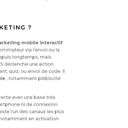
KETING ?
rketing mobile interactif
sommateur via l’envoi ou la
epuis longtemps, mais
S déclenche une action
t, quiz, ou envoi de code. Il
ale
, notamment plébiscité
irecte avec une base très
rtphone ni de connexion.
este l’un des canaux les plus
e notamment en activation