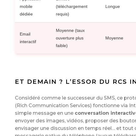
mobile
(téléchargement
Longue
dédiée
requis)
Moyenne (taux
Email
ouverture plus
Moyenne
interactif
faible)
ET DEMAIN ? L’ESSOR DU RCS I
Considéré comme le successeur du SMS, ce proto
(Rich Communication Services) fonctionne via Int
simple message en une
conversation interacti
envoyer des images, vidéos, proposer des boutons
envisager une discussion en temps réel… et tout c
messagerie native du téléphone (aucun téléchar