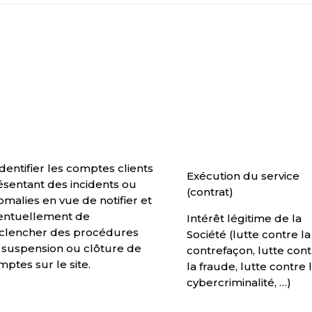
Identifier les comptes clients
Exécution du service
ésentant des incidents ou
(contrat)
omalies en vue de notifier et
entuellement de
Intérêt légitime de la
clencher des procédures
Société (lutte contre la
 suspension ou clôture de
contrefaçon, lutte con
mptes sur le site.
la fraude, lutte contre 
cybercriminalité, …)