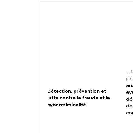
– 
pr
an
Détection, prévention et
év
lutte contre la fraude et la
dé
cybercriminalité
de
co