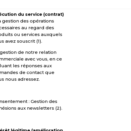
écution du service (contrat)
 gestion des opérations
cessaires au regard des
oduits ou services auxquels
s avez souscrit (1).
 gestion de notre relation
mmerciale avec vous, en ce
cluant les réponses aux
mandes de contact que
us nous adressez.
nsentement : Gestion des
hésions aux newsletters (2).
térêt légitime (amélioration