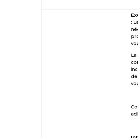
Ex
:
La
né
pr
vou
La
co
in
de
vo
Co
ad
In