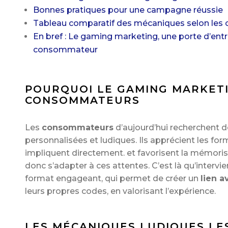
Bonnes pratiques pour une campagne réussie
Tableau comparatif des mécaniques selon les o
En bref : Le gaming marketing, une porte d’ent
consommateur
POURQUOI LE GAMING MARKETI
CONSOMMATEURS
Les
consommateurs
d’aujourd’hui recherchent 
personnalisées et ludiques. Ils apprécient les form
impliquent directement. et favorisent la mémoris
donc s’adapter à ces attentes. C’est là qu’intervie
format engageant, qui permet de créer un
lien 
leurs propres codes, en valorisant l’expérience.
LES MÉCANIQUES LUDIQUES LE