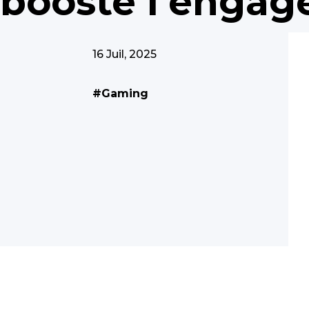
booste l’enga
16 Juil, 2025
#Gaming